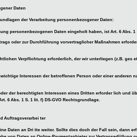
ogener Daten
grundlagen der Verarbeitung personenbezogener Daten:
itung personenbezogenen Daten eingeholt haben, ist Art. 6 Abs. 1 
rtrags oder zur Durchführung vorvertraglicher Maßnahmen erforderlic
chtlichen Verpflichtung erforderlich, der wir unterliegen (z.B. ges 
nswichtige Interessen der betroffenen Person oder einer anderen na
oder der berechtigten Interessen eines Dritten erforder lich und 
rt. 6 Abs. 1 S. 1 lit. f) DS-GVO Rechtsgrundlage.
 Auftragsverarbei ter
ne Daten an Dri tte weiter. Sollte dies doch der Fall sein, dann e
abe von Daten an Online-Paymentanbieter zur Vertragserfüllung 