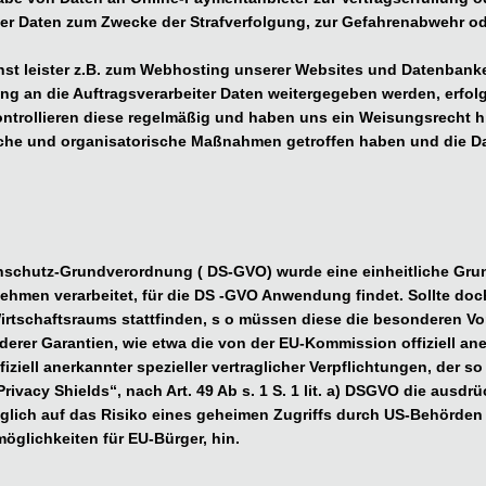
der Daten zum Zwecke der Strafverfolgung, zur Gefahrenabwehr o
nst leister z.B. zum Webhosting unserer Websites und Datenbanken
ng an die Auftragsverarbeiter Daten weitergegeben werden, erfolg
 kontrollieren diese regelmäßig und haben uns ein Weisungsrecht 
sche und organisatorische Maßnahmen getroffen haben und die D
schutz-Grundverordnung ( DS-GVO) wurde eine einheitliche Grun
hmen verarbeitet, für die DS -GVO Anwendung findet. Sollte doch 
tschaftsraums stattfinden, s o müssen diese die besonderen Vora
derer Garantien, wie etwa die von der EU-Kommission offiziell an
iell anerkannter spezieller vertraglicher Verpflichtungen, der s
ivacy Shields“, nach Art. 49 Ab s. 1 S. 1 lit. a) DSGVO die ausdrü
glich auf das Risiko eines geheimen Zugriffs durch US-Behörden
glichkeiten für EU-Bürger, hin.