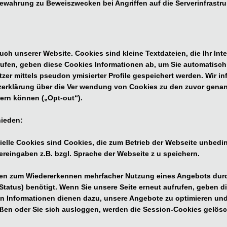
bewahrung zu Beweiszwecken bei Angriffen auf die Serverinfrastr
ch unserer Website. Cookies sind kleine Textdateien, die Ihr Int
rufen, geben diese Cookies Informationen ab, um Sie automatisc
zer mittels pseudon ymisierter Profile gespeichert werden. Wir i
tzerklärung über die Ver wendung von Cookies zu den zuvor gena
ern können („Opt-out“).
hieden:
tielle Cookies sind Cookies, die zum Betrieb der Webseite unbedi
reingaben z.B. bzgl. Sprache der Webseite z u speichern.
en zum Wiedererkennen mehrfacher Nutzung eines Angebots durch
Status) benötigt. Wenn Sie unsere Seite erneut aufrufen, geben d
n Informationen dienen dazu, unsere Angebote zu optimieren und
ßen oder Sie sich ausloggen, werden die Session-Cookies gelösc